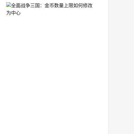
全
面
战
争
三
国：
金
币
数
量
上
限
如
何
修