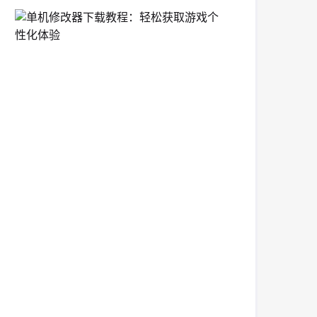
单
机
修
改
器
下
载
教
程：
轻
松
获
取
游